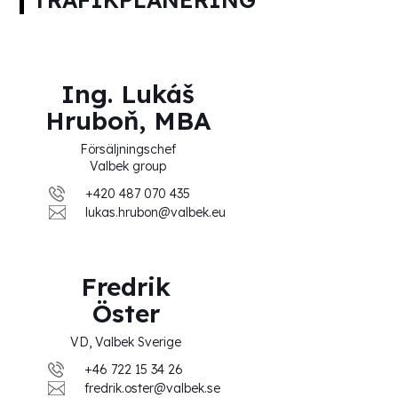
Ing. Lukáš
Hruboň, MBA
Försäljningschef
Valbek group
+420 487 070 435
lukas.hrubon@valbek.eu
Fredrik
Öster
VD, Valbek Sverige
+46 722 15 34 26
fredrik.oster@valbek.se