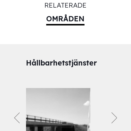
RELATERADE
OMRÅDEN
Hållbarhetstjänster
Jä