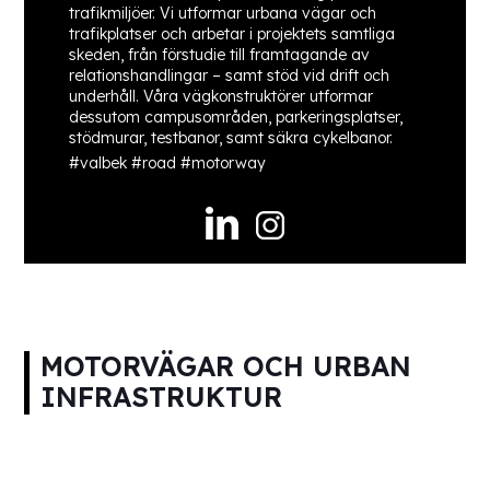
trafikmiljöer. Vi utformar urbana vägar och
trafikplatser och arbetar i projektets samtliga
skeden, från förstudie till framtagande av
relationshandlingar – samt stöd vid drift och
underhåll. Våra vägkonstruktörer utformar
dessutom campusområden, parkeringsplatser,
stödmurar, testbanor, samt säkra cykelbanor.
#valbek #road #motorway
MOTORVÄGAR OCH URBAN
INFRASTRUKTUR