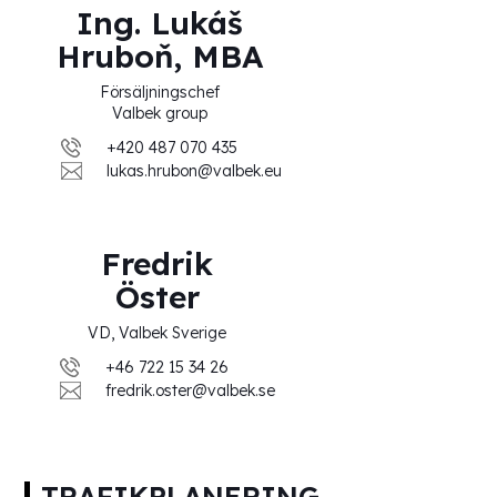
Ing. Lukáš
Hruboň, MBA
Försäljningschef
Valbek group
+420 487 070 435
lukas.hrubon@valbek.eu
Fredrik
Öster
VD, Valbek Sverige
+46 722 15 34 26
fredrik.oster@valbek.se
TRAFIKPLANERING