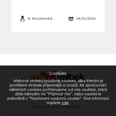
N. Kozohorská
24/01/2024
Cookies
Webové stránky používají cookies, díky kterým je
prohlížení stránek příjemnější a snazší. Ke zpracování
některých cookies potřebujeme od vás souhlas, který
+46 722 15 34 26
dáte kliknutím na "Přijmout vše", nebo nastavte
INFO@VALBEK.SE
jednotlivě v "Nastavení souborů cookie“. Více informací
najdete
zde
.
© 2024 ALL RIGHTS RESERVED.