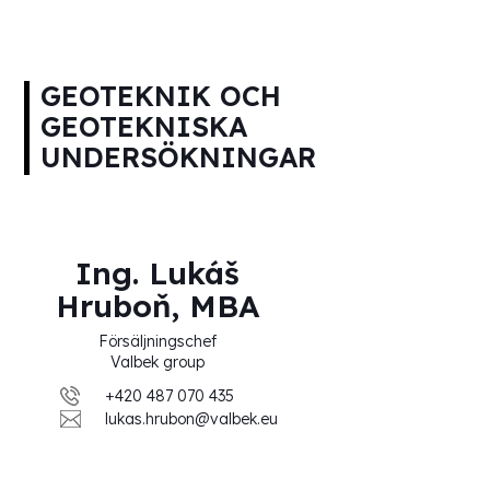
GEOTEKNIK OCH
GEOTEKNISKA
UNDERSÖKNINGAR
Ing. Lukáš
Hruboň, MBA
Försäljningschef
Valbek group
+420 487 070 435
lukas.hrubon@valbek.eu