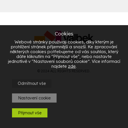
Cookies
Webové stránky používají cookies, díky kterým je
prohlížení stránek příjemnější a snazší. Ke zpracování
některých cookies potřebujeme od vás souhlas, který
+46 722 15 34 26
dáte kliknutím na "Přijmout vše", nebo nastavte
INFO@VALBEK.SE
jednotlivě v "Nastavení souborů cookie“. Více informací
najdete
zde
.
© 2024 ALL RIGHTS RESERVED.
Odmítnout vše
Nastavení cookie
Přijmout vše